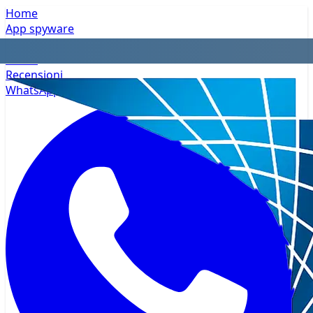
Home
App spyware
Privacy
Prezzi
Recensioni
WhatsApp