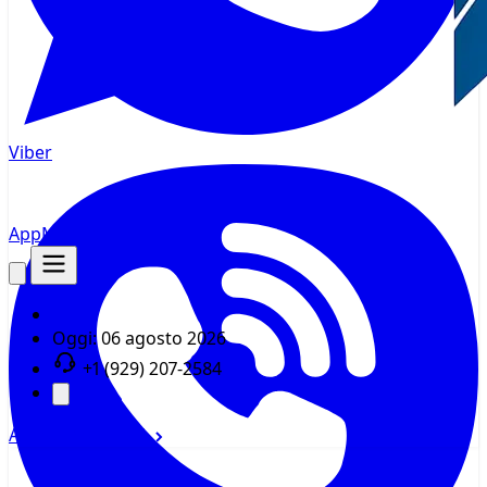
Viber
AppMsr
Tracker
Oggi:
06 agosto 2026
+1 (929) 207-2584
Accedi
Registrati