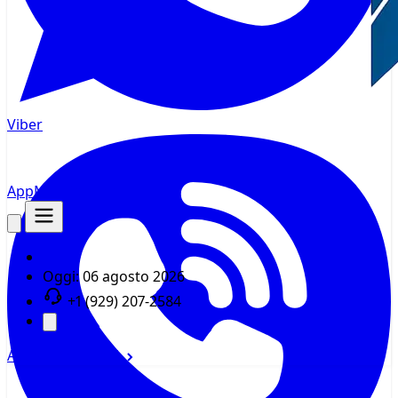
Viber
AppMsr
Tracker
Oggi:
06 agosto 2026
+1 (929) 207-2584
Accedi
Registrati