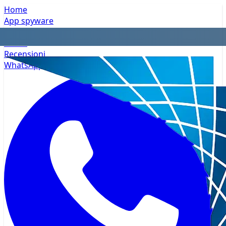
Home
App spyware
Privacy
Prezzi
Recensioni
WhatsApp