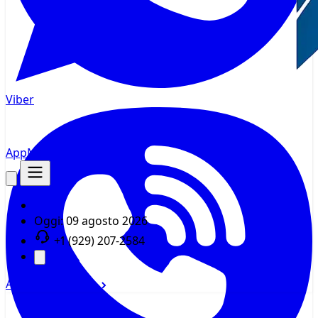
Viber
AppMsr
Tracker
Oggi:
09 agosto 2026
+1 (929) 207-2584
Accedi
Registrati