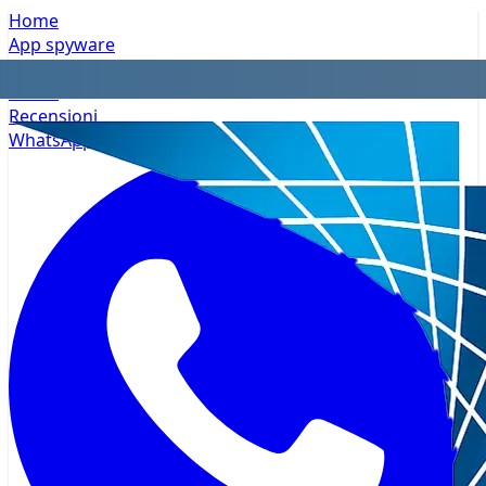
Home
App spyware
Privacy
Prezzi
Recensioni
WhatsApp