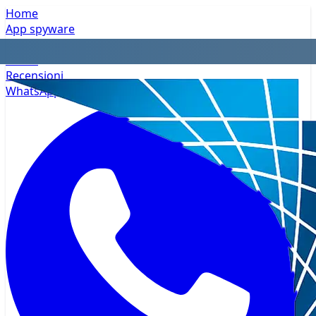
Home
App spyware
Privacy
Prezzi
Recensioni
WhatsApp