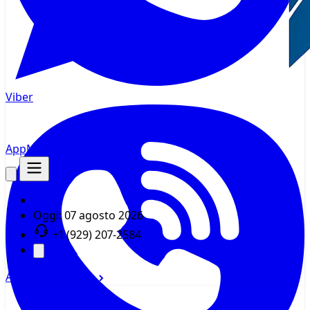
Viber
AppMsr
Tracker
Oggi:
07 agosto 2026
+1 (929) 207-2584
Accedi
Registrati